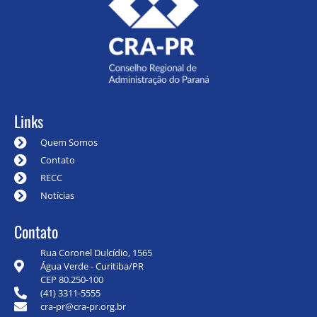
Links
Quem Somos
Contato
RECC
Notícias
Contato
Rua Coronel Dulcídio, 1565
Água Verde - Curitiba/PR
CEP 80.250-100
(41) 3311-5555
cra-pr@cra-pr.org.br