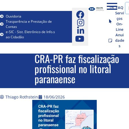
FAQ
Servi
Ouvidoria
ços
Trasparência e Prestação de
On-
Contas
Line
e-SIC - Sist. Eletrônico de Info.s
Anui
ao Cidadão
dade
s
CRA-PR faz fiscalização
profissional no litoral
paranaense
Thiago Rothstein
18/06/2026