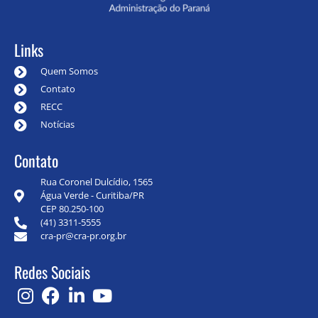
Links
Quem Somos
Contato
RECC
Notícias
Contato
Rua Coronel Dulcídio, 1565
Água Verde - Curitiba/PR
CEP 80.250-100
(41) 3311-5555
cra-pr@cra-pr.org.br
Redes Sociais