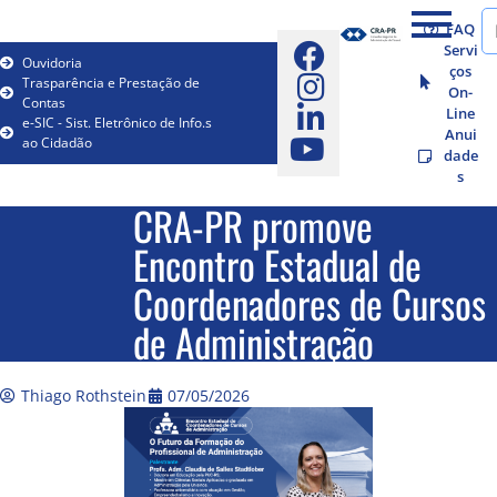
FAQ
Servi
Ouvidoria
ços
Trasparência e Prestação de
On-
Contas
Line
e-SIC - Sist. Eletrônico de Info.s
Anui
ao Cidadão
dade
s
CRA-PR promove
Encontro Estadual de
Coordenadores de Cursos
de Administração
Thiago Rothstein
07/05/2026