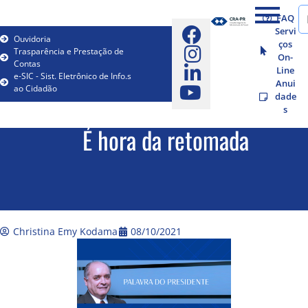
FAQ
Servi
Ouvidoria
ços
Trasparência e Prestação de
On-
Contas
Line
e-SIC - Sist. Eletrônico de Info.s
Anui
ao Cidadão
dade
s
É hora da retomada
Christina Emy Kodama
08/10/2021