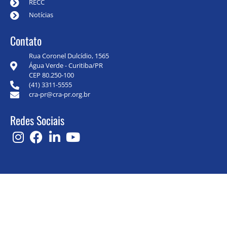
RECC
Notícias
Contato
Rua Coronel Dulcídio, 1565
Água Verde - Curitiba/PR
CEP 80.250-100
(41) 3311-5555
cra-pr@cra-pr.org.br
Redes Sociais