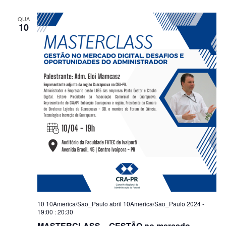
vi
nave
Ev
QUA
de
10
visua
de
Even
10 10America/Sao_Paulo abril 10America/Sao_Paulo 2024 -
19:00
:
20:30
MASTERCLASS – GESTÃO no mercado