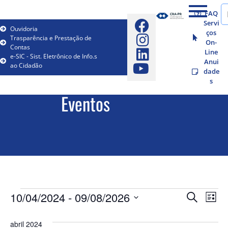
FAQ
Servi
Ouvidoria
ços
Trasparência e Prestação de
On-
Contas
Line
e-SIC - Sist. Eletrônico de Info.s
Anui
ao Cidadão
dade
s
Eventos
Pesqu
Na
10/04/2024
 - 
09/08/2026
Procurar e
Lista
Selecione
do
e
a
abril 2024
data.