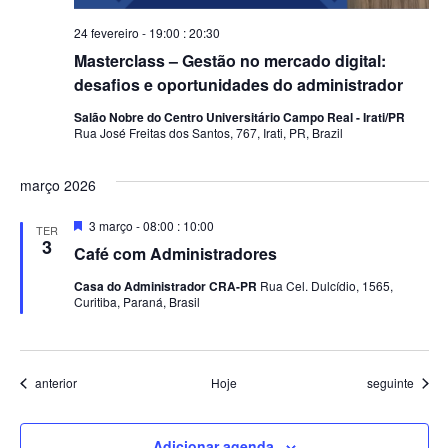
24 fevereiro - 19:00
:
20:30
Masterclass – Gestão no mercado digital:
desafios e oportunidades do administrador
Salão Nobre do Centro Universitário Campo Real - Irati/PR
Rua José Freitas dos Santos, 767, Irati, PR, Brazil
março 2026
Destacado
3 março - 08:00
:
10:00
TER
3
Café com Administradores
Casa do Administrador CRA-PR
Rua Cel. Dulcídio, 1565,
Curitiba, Paraná, Brasil
Eventos
Eventos
anterior
Hoje
seguinte
Adicionar agenda