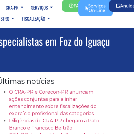
FAQ
Serviços
Anuid
CRA-PR
SERVIÇOS
On-Line
ISTRO
FISCALIZAÇÃO
specialistas em Foz do Iguaçu
Últimas notícias
O CRA-PR e Corecon-PR anunciam
ações conjuntas para alinhar
entendimento sobre fiscalizações do
exercício profissional das categorias
Diligências do CRA-PR chegam a Pato
Branco e Francisco Beltrão