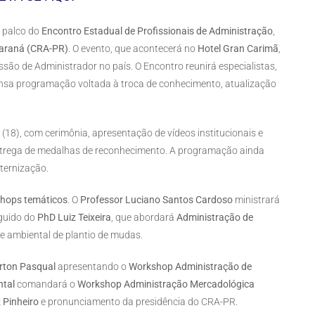
á palco do
Encontro Estadual de Profissionais de Administração
,
Paraná (CRA-PR)
. O evento, que acontecerá no
Hotel Gran Carimã
,
são de Administrador no país. O Encontro reunirá especialistas,
tensa programação voltada à troca de conhecimento, atualização
ra (18), com cerimônia, apresentação de vídeos institucionais e
trega de medalhas de reconhecimento. A programação ainda
ternização.
hops temáticos
. O
Professor Luciano Santos Cardoso
ministrará
eguido do
PhD Luiz Teixeira
, que abordará
Administração de
e ambiental de plantio de mudas.
rton Pasqual
apresentando o
Workshop Administração de
ntal
comandará o
Workshop Administração Mercadológica
 Pinheiro
e pronunciamento da presidência do CRA-PR.