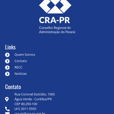
Links
Quem Somos
Contato
RECC
Notícias
Contato
Rua Coronel Dulcídio, 1565
Água Verde - Curitiba/PR
CEP 80.250-100
(41) 3311-5555
cra-pr@cra-pr.org.br