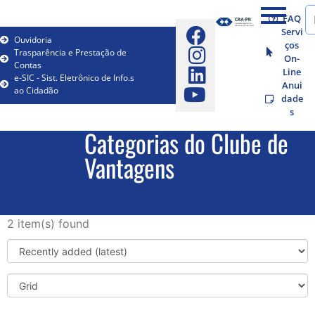
FAQ
Servi
Ouvidoria
ços
Trasparência e Prestação de
On-
Contas
Line
e-SIC - Sist. Eletrônico de Info.s
Anui
ao Cidadão
dade
s
Categorias do Clube de
Vantagens
2 item(s) found