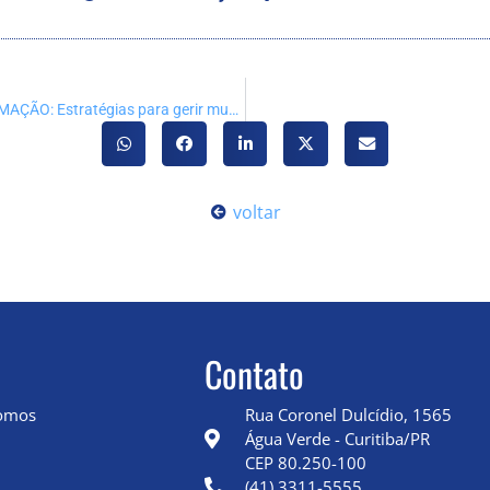
MASTERCLASS – LIDERANÇA E TRANSFORMAÇÃO: Estratégias para gerir mudanças organizacionais
voltar
Contato
omos
Rua Coronel Dulcídio, 1565
Água Verde - Curitiba/PR
CEP 80.250-100
(41) 3311-5555