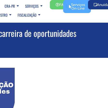
FAQ
Serviços
Anuid
CRA-PR
SERVIÇOS
On-Line
ISTRO
FISCALIZAÇÃO
arreira de oportunidades