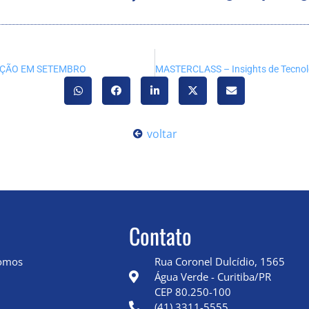
ZAÇÃO EM SETEMBRO
voltar
Contato
omos
Rua Coronel Dulcídio, 1565
Água Verde - Curitiba/PR
CEP 80.250-100
(41) 3311-5555