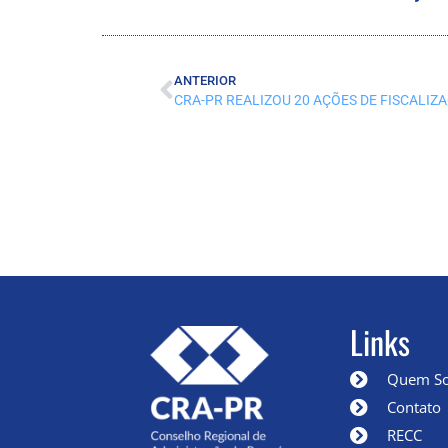
ANTERIOR
CRA-PR REALIZOU 20 AÇÕES DE FISCALI
Links
Quem S
Contato
RECC