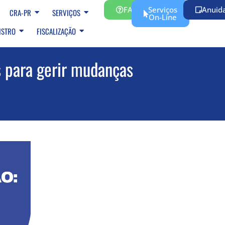
FAQ
Serviços
Anuid
CRA-PR
SERVIÇOS
On-Line
ISTRO
FISCALIZAÇÃO
para gerir mudanças