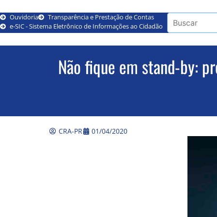
Ouvidoria
Transparência e Prestação de Contas
e-SIC - Sistema Eletrônico de Informações ao Cidadão
Não fique em stand-by: pr
CRA-PR
01/04/2020