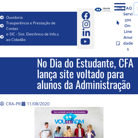
FAQ
Servi
Ouvidoria
ços
Trasparência e Prestação de
On-
Contas
Line
e-SIC - Sist. Eletrônico de Info.s
Anui
ao Cidadão
dade
s
No Dia do Estudante, CFA
lança site voltado para
alunos da Administração
CRA-PR
11/08/2020