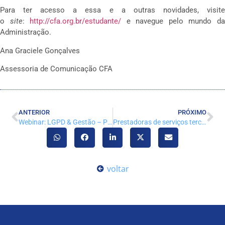
Para ter acesso a essa e a outras novidades, visite
o
site
:
http://cfa.org.br/estudante/
e navegue pelo mundo d
Administração.
Ana Graciele Gonçalves
Assessoria de Comunicação CFA
ANTERIOR
PRÓXIMO
Webinar: LGPD & Gestão – Por Onde Começar?
Prestadoras de serviços terceirizados devem ter registro em CRA
voltar