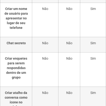
Criar um nome
Não
Não
Sim
de usuário para
apresentar no
lugar de seu
telefone
Chat secreto
Não
Não
Sim
Criar enquetes
Não
Não
Sim
para serem
respondidas
dentro de um
grupo
Criar atalho da
Não
Não
Sim
conversa como
ícone no