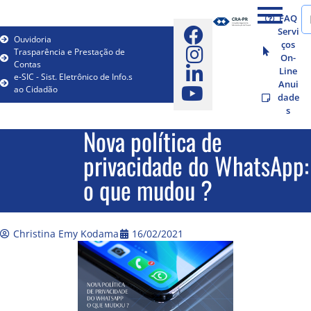
FAQ
Servi
Ouvidoria
ços
Trasparência e Prestação de
On-
Contas
Line
e-SIC - Sist. Eletrônico de Info.s
Anui
ao Cidadão
dade
s
Nova política de
privacidade do WhatsApp:
o que mudou ?
Christina Emy Kodama
16/02/2021