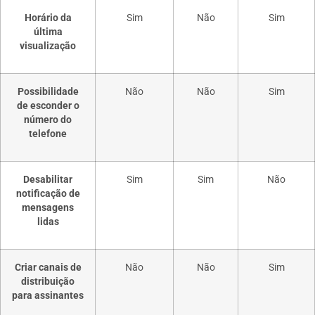
Horário da
Sim
Não
Sim
última
visualização
Possibilidade
Não
Não
Sim
de esconder o
número do
telefone
Desabilitar
Sim
Sim
Não
notificação de
mensagens
lidas
Criar canais de
Não
Não
Sim
distribuição
para assinantes