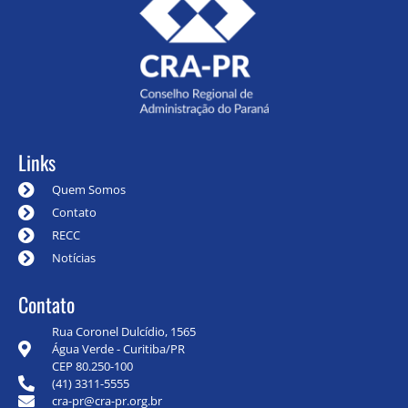
Links
Quem Somos
Contato
RECC
Notícias
Contato
Rua Coronel Dulcídio, 1565
Água Verde - Curitiba/PR
CEP 80.250-100
(41) 3311-5555
cra-pr@cra-pr.org.br