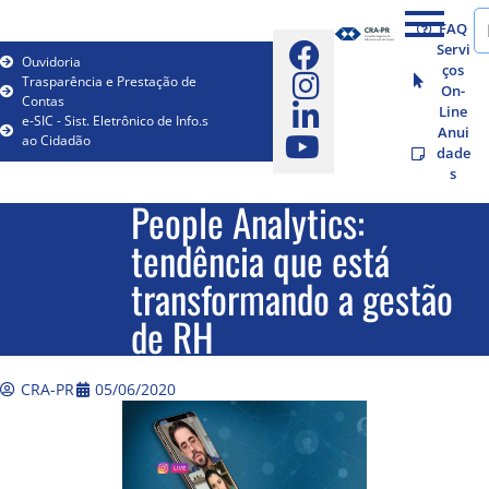
FAQ
Servi
Ouvidoria
ços
Trasparência e Prestação de
On-
Contas
Line
e-SIC - Sist. Eletrônico de Info.s
Anui
ao Cidadão
dade
s
People Analytics:
tendência que está
transformando a gestão
de RH
CRA-PR
05/06/2020