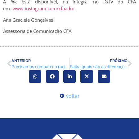
A
live
está disponível, na íntegra, no IGTV do CFA
em:
www.instagram.com/cfaadm
.
Ana Graciele Gonçalves
Assessoria de Comunicação CFA
ANTERIOR
PRÓXIMO
Precisamos combater o racismo
Saiba quais são as diferenças entre o bacharelado e o curso de tecnologia
voltar