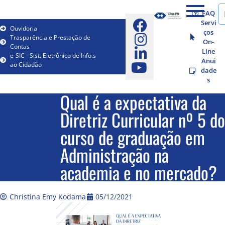
FAQ
Servi
Ouvidoria
ços
Trasparência e Prestação de
On-
Contas
Line
e-SIC - Sist. Eletrônico de Info.s
Anui
ao Cidadão
dade
s
Qual é a expectativa da
Diretriz Curricular nº 5 do
curso de graduação em
Administração na
academia e no mercado?
Christina Emy Kodama
05/12/2021