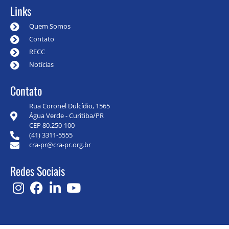
Links
Quem Somos
Contato
RECC
Notícias
Contato
Rua Coronel Dulcídio, 1565
Água Verde - Curitiba/PR
CEP 80.250-100
(41) 3311-5555
cra-pr@cra-pr.org.br
Redes Sociais