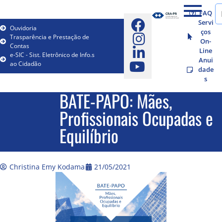
FAQ
Servi
Ouvidoria
ços
Trasparência e Prestação de
On-
Contas
Line
e-SIC - Sist. Eletrônico de Info.s
Anui
ao Cidadão
dade
s
BATE-PAPO: Mães,
Profissionais Ocupadas e
Equilíbrio
Christina Emy Kodama
21/05/2021