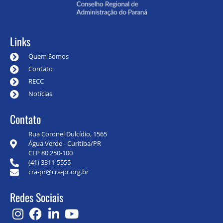
Links
Quem Somos
Contato
RECC
Notícias
Contato
Rua Coronel Dulcídio, 1565
Água Verde - Curitiba/PR
CEP 80.250-100
(41) 3311-5555
cra-pr@cra-pr.org.br
Redes Sociais