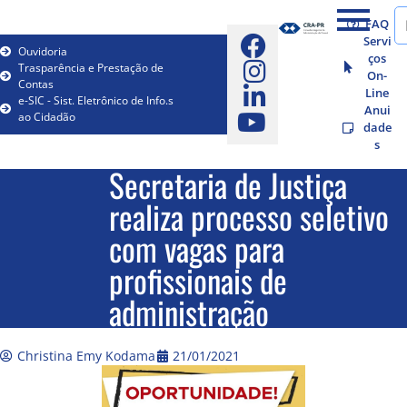
FAQ
Servi
Ouvidoria
ços
Trasparência e Prestação de
On-
Contas
Line
e-SIC - Sist. Eletrônico de Info.s
Anui
ao Cidadão
dade
s
Secretaria de Justiça
realiza processo seletivo
com vagas para
profissionais de
administração
Christina Emy Kodama
21/01/2021