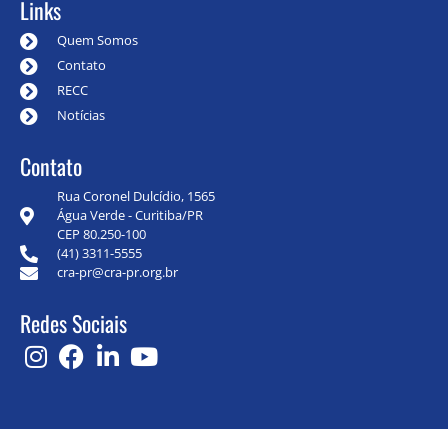
Links
Quem Somos
Contato
RECC
Notícias
Contato
Rua Coronel Dulcídio, 1565
Água Verde - Curitiba/PR
CEP 80.250-100
(41) 3311-5555
cra-pr@cra-pr.org.br
Redes Sociais