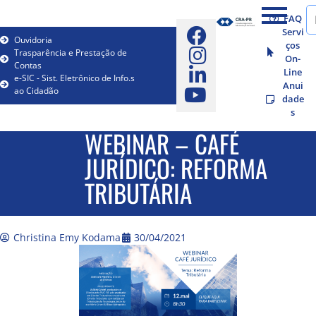
FAQ
Servi
Ouvidoria
ços
Trasparência e Prestação de
On-
Contas
Line
e-SIC - Sist. Eletrônico de Info.s
Anui
ao Cidadão
dade
s
WEBINAR – CAFÉ
JURÍDICO: REFORMA
TRIBUTÁRIA
Christina Emy Kodama
30/04/2021