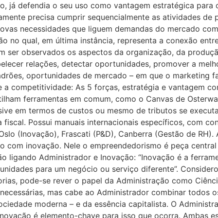
ção, já defendia o seu uso como vantagem estratégica para
riamente precisa cumprir sequencialmente as atividades de
 Novas necessidades que liguem demandas do mercado com
o no qual, em última instância, representa a conexão entr
 ser observados os aspectos da organização, da produçã
elecer relações, detectar oportunidades, promover a melho
padrões, oportunidades de mercado – em que o marketing fa
e a competitividade: As 5 forças, estratégia e vantagem c
rtilham ferramentas em comum, como o Canvas de Osterwald
usive em termos de custos ou mesmo de tributos se execut
 fiscal. Possui manuais internacionais específicos, com c
o (Inovação), Frascati (P&D), Canberra (Gestão de RH). A
ulo com inovação. Nele o empreendedorismo é peça central 
ão ligando Administrador e Inovação: “Inovação é a ferra
nidades para um negócio ou serviço diferente”. Considero
eorias, pode-se rever o papel da Administração como Ciênci
 necessárias, mas cabe ao Administrador combinar todos os
ociedade moderna – e da essência capitalista. O Administr
inovação é elemento-chave para isso que ocorra. Ambas es