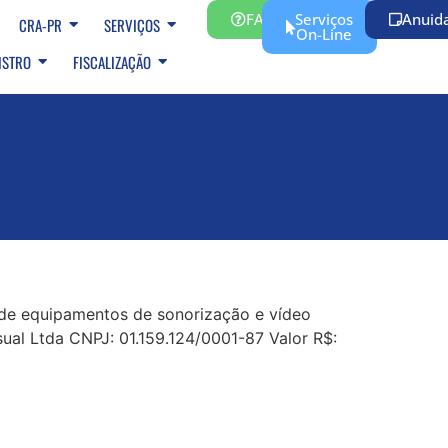
FAQ
Serviços
Anuid
CRA-PR
SERVIÇOS
On-Line
ISTRO
FISCALIZAÇÃO
de equipamentos de sonorização e vídeo
ual Ltda CNPJ: 01.159.124/0001-87 Valor R$: