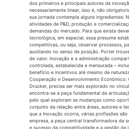
dos primeiros e principais autores da inova
necessariamente linear, isso é, não obrigato
sua jornada contempla alguns ingredientes:
atividades de P&D, produção e comercializaçã
demandas do mercado. Para que exista devem
tecnológica, em especial, essa presume estab
competitivas, ou seja, observar processos, 
auxiliando no senso de posição. Porter troux
de valor. Inovação e a administração compa
controlada, estabelecida e mensurada – incl
benefício e incentivos até mesmo de natureza
Cooperação e Desenvolvimento Econômico: Osl
Drucker, precisa ser mais explorado no vínc
encontra-se a peça fundamental da articulaç
pelo qual exploram as mudanças como oportu
conjunto da relação entre áreas, autores e t
que a Inovação ocorra, várias profissões são
empresa, a peça central transformadora da s
e sucesso da competitividade e a gestão da 