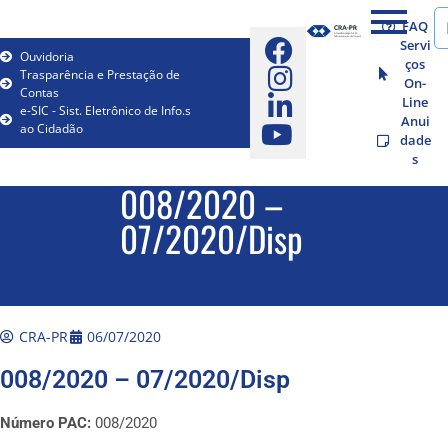
FAQ
Servi
Ouvidoria
ços
Trasparência e Prestação de
On-
Contas
Line
e-SIC - Sist. Eletrônico de Info.s
Anui
ao Cidadão
dade
s
008/2020 –
07/2020/Disp
CRA-PR
06/07/2020
008/2020 – 07/2020/Disp
Número PAC:
008/2020