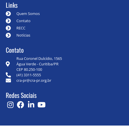
Links
Quem Somos
Contato
RECC
Notícias
Contato
Rua Coronel Dulcídio, 1565
Água Verde - Curitiba/PR
CEP 80.250-100
(41) 3311-5555
cra-pr@cra-pr.org.br
Redes Sociais