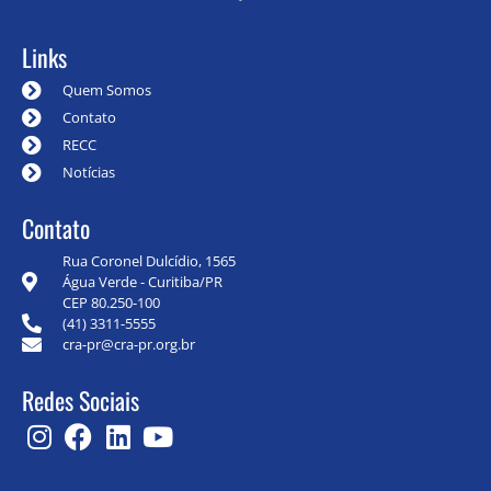
Links
Quem Somos
Contato
RECC
Notícias
Contato
Rua Coronel Dulcídio, 1565
Água Verde - Curitiba/PR
CEP 80.250-100
(41) 3311-5555
cra-pr@cra-pr.org.br
Redes Sociais