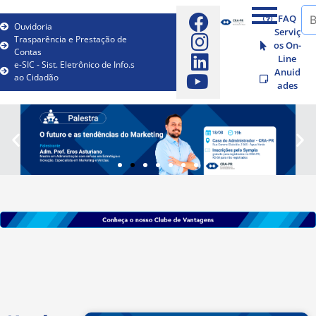
FAQ
Ouvidoria
Serviç
Trasparência e Prestação de
os On-
Contas
Line
e-SIC - Sist. Eletrônico de Info.s
Anuid
ao Cidadão
ades