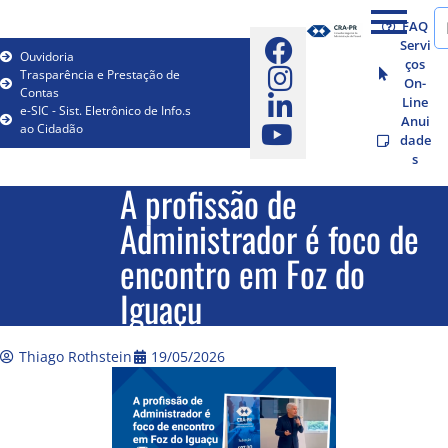
FAQ
Servi
Ouvidoria
ços
Trasparência e Prestação de
On-
Contas
Line
e-SIC - Sist. Eletrônico de Info.s
Anui
ao Cidadão
dade
s
A profissão de
Administrador é foco de
encontro em Foz do
Iguaçu
Thiago Rothstein
19/05/2026