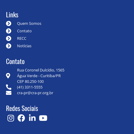
Links
Quem Somos
Contato
RECC
Notícias
Contato
Rua Coronel Dulcídio, 1565
Água Verde - Curitiba/PR
CEP 80.250-100
(41) 3311-5555
cra-pr@cra-pr.org.br
Redes Sociais