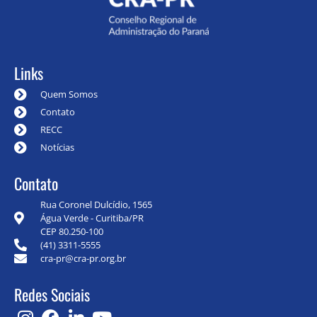
Links
Quem Somos
Contato
RECC
Notícias
Contato
Rua Coronel Dulcídio, 1565
Água Verde - Curitiba/PR
CEP 80.250-100
(41) 3311-5555
cra-pr@cra-pr.org.br
Redes Sociais