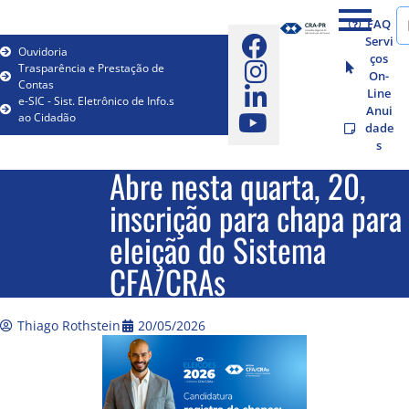
FAQ
Servi
Ouvidoria
ços
Trasparência e Prestação de
On-
Contas
Line
e-SIC - Sist. Eletrônico de Info.s
Anui
ao Cidadão
dade
s
Abre nesta quarta, 20,
inscrição para chapa para
eleição do Sistema
CFA/CRAs
Thiago Rothstein
20/05/2026