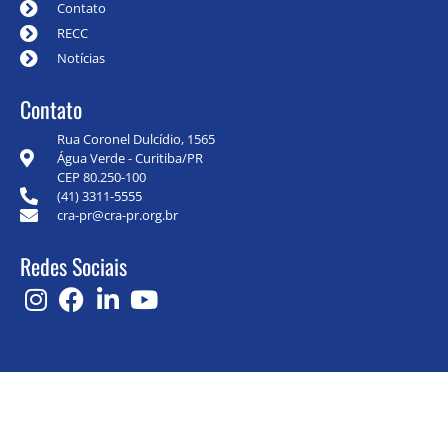
Contato
RECC
Notícias
Contato
Rua Coronel Dulcídio, 1565
Água Verde - Curitiba/PR
CEP 80.250-100
(41) 3311-5555
cra-pr@cra-pr.org.br
Redes Sociais