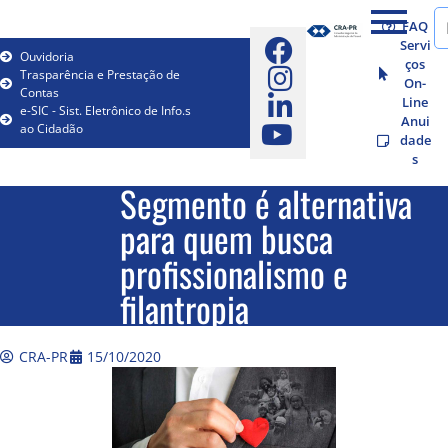
FAQ
Servi
Ouvidoria
ços
Trasparência e Prestação de
On-
Contas
Line
e-SIC - Sist. Eletrônico de Info.s
Anui
ao Cidadão
dade
s
Segmento é alternativa
para quem busca
profissionalismo e
filantropia
CRA-PR
15/10/2020