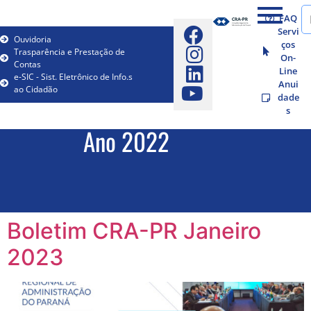
FAQ
Servi
Ouvidoria
ços
Trasparência e Prestação de
On-
Contas
Line
e-SIC - Sist. Eletrônico de Info.s
Anui
ao Cidadão
dade
s
Ano 2022
Boletim CRA-PR Janeiro
2023