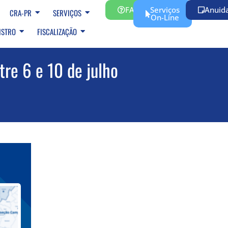
FAQ
Serviços
Anuid
CRA-PR
SERVIÇOS
On-Line
ISTRO
FISCALIZAÇÃO
tre 6 e 10 de julho