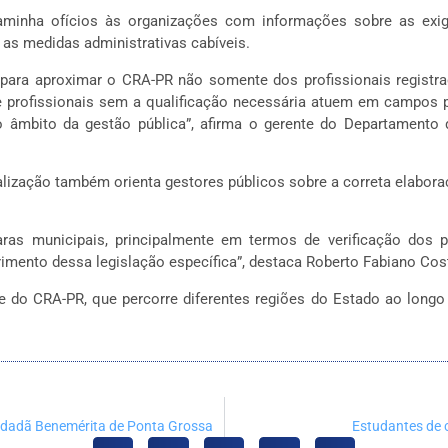
aminha ofícios às organizações com informações sobre as exigê
 as medidas administrativas cabíveis.
ial para aproximar o CRA-PR não somente dos profissionais regi
e profissionais sem a qualificação necessária atuem em campos p
no âmbito da gestão pública”, afirma o gerente do Departamento 
calização também orienta gestores públicos sobre a correta elaboraç
ras municipais, principalmente em termos de verificação dos pr
imento dessa legislação específica”, destaca Roberto Fabiano Cost
e do CRA-PR, que percorre diferentes regiões do Estado ao longo 
Cidadã Benemérita de Ponta Grossa
Estudantes de c