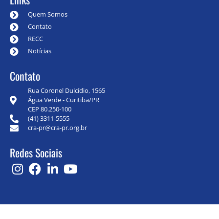
Quem Somos
Contato
RECC
Notícias
Contato
Rua Coronel Dulcídio, 1565
Água Verde - Curitiba/PR
CEP 80.250-100
(41) 3311-5555
cra-pr@cra-pr.org.br
Redes Sociais