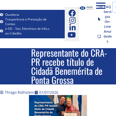
FAQ
Servi
Ouvidoria
ços
Trasparência e Prestação de
On-
Contas
Line
e-SIC - Sist. Eletrônico de Info.s
Anui
ao Cidadão
dade
s
Representante do CRA-
PR recebe título de
Cidadã Benemérita de
Ponta Grossa
Thiago Rothstein
01/07/2026