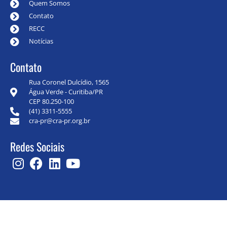
Quem Somos
Contato
RECC
Notícias
Contato
Rua Coronel Dulcídio, 1565
Água Verde - Curitiba/PR
CEP 80.250-100
(41) 3311-5555
cra-pr@cra-pr.org.br
Redes Sociais