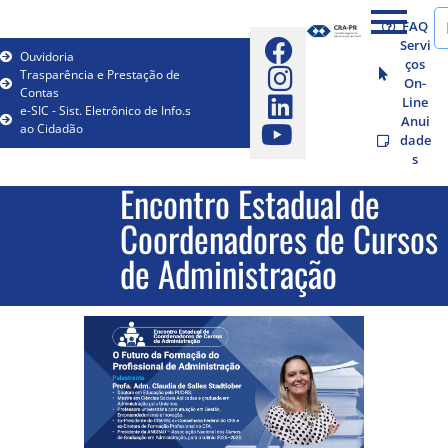
FAQ
Servi
Ouvidoria
ços
Trasparência e Prestação de
On-
Contas
Line
e-SIC - Sist. Eletrônico de Info.s
Anui
ao Cidadão
dade
s
Encontro Estadual de
Coordenadores de Cursos
de Administração