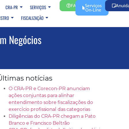
FAQ
Serviços
Anuid
CRA-PR
SERVIÇOS
On-Line
ISTRO
FISCALIZAÇÃO
om Negócios
Últimas notícias
O CRA-PR e Corecon-PR anunciam
ações conjuntas para alinhar
entendimento sobre fiscalizações do
exercício profissional das categorias
Diligências do CRA-PR chegam a Pato
Branco e Francisco Beltrão