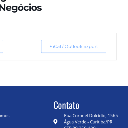
 Negócios
+ iCal / Outlook export
Contato
omos
Rua Coronel Dulcídio, 1565
Água Verde - Curitiba/PR