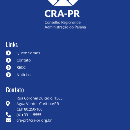
Links
Quem Somos
Contato
RECC
Notícias
Contato
Rua Coronel Dulcídio, 1565
Água Verde - Curitiba/PR
CEP 80.250-100
(41) 3311-5555
cra-pr@cra-pr.org.br