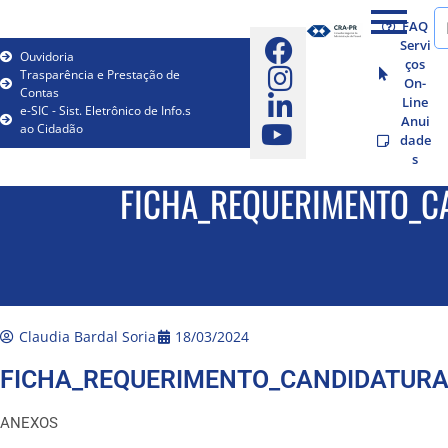
FAQ
Servi
Ouvidoria
ços
Trasparência e Prestação de
On-
Contas
Line
e-SIC - Sist. Eletrônico de Info.s
Anui
ao Cidadão
dade
s
FICHA_REQUERIMENTO_C
Claudia Bardal Soria
18/03/2024
FICHA_REQUERIMENTO_CANDIDATUR
ANEXOS