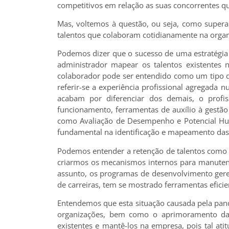
competitivos em relação as suas concorrentes
Mas, voltemos à questão, ou seja, como superar
talentos que colaboram cotidianamente na orga
Podemos dizer que o sucesso de uma estratégia p
administrador mapear os talentos existentes 
colaborador pode ser entendido como um tipo d
referir-se a experiência profissional agregada n
acabam por diferenciar dos demais, o profi
funcionamento, ferramentas de auxílio à gestão
como Avaliação de Desempenho e Potencial Hum
fundamental na identificação e mapeamento das c
Podemos entender a retenção de talentos como 
criarmos os mecanismos internos para manutenç
assunto, os programas de desenvolvimento gerenci
de carreiras, tem se mostrado ferramentas eficie
Entendemos que esta situação causada pela pand
organizações, bem como o aprimoramento das fe
existentes e mantê-los na empresa, pois tal at