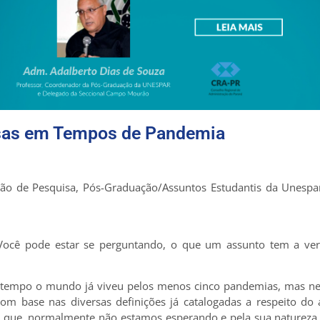
esas em Tempos de Pandemia
isão de Pesquisa, Pós-Graduação/Assuntos Estudantis da Unesp
ocê pode estar se perguntando, o que um assunto tem a ver
do tempo o mundo já viveu pelos menos cinco pandemias, mas n
m base nas diversas definições já catalogadas a respeito do
ue, normalmente não estamos esperando e pela sua natureza cr