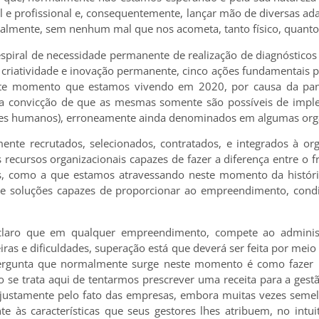
 e profissional e, consequentemente, lançar mão de diversas ada
ialmente, sem nenhum mal que nos acometa, tanto físico, quanto 
piral de necessidade permanente de realização de diagnósticos 
 criatividade e inovação permanente, cinco ações fundamentais 
ste momento que estamos vivendo em 2020, por causa da pan
 a convicção de que as mesmas somente são possíveis de impl
seres humanos), erroneamente ainda denominados em algumas or
te recrutados, selecionados, contratados, e integrados à org
s recursos organizacionais capazes de fazer a diferença entre o
s, como a que estamos atravessando neste momento da história
 e soluções capazes de proporcionar ao empreendimento, condi
laro que em qualquer empreendimento, compete ao administ
iras e dificuldades, superação está que deverá ser feita por mei
rgunta que normalmente surge neste momento é como fazer is
 se trata aqui de tentarmos prescrever uma receita para a gest
ustamente pelo fato das empresas, embora muitas vezes semel
e às características que seus gestores lhes atribuem, no intuit