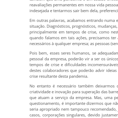
reavaliações permanentes em nossa vida pessoal
indesejada e tentarmos sair bem dela, preferenc
Em outras palavras, acabamos entrando numa es
situação. Diagnósticos, prognósticos, mudanças,
principalmente em tempos de crise, como ne
quando falamos em tais ações, precisamos ter
necessários à qualquer empresa; as pessoas (
Pois bem, esses seres humanos, se adequadamen
pessoal da empresa, poderão vir a ser os único
tempos de crise e dificuldades incomensurávei
destes colaboradores que poderão advir ideias
crise resultante desta pandemia.
No entanto é necessário também deixarmos c
criatividade e inovação para superação das barre
que atuam a serviço da empresa. Mas, uma pe
questionamento, é importante dizermos que não
seria apropriado nem tampouco recomendado, j
casos, corporações singulares, devido justament