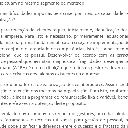
 que atuam no mesmo segmento de mercado.
 as dificuldades impostas pela crise, por meio da capacidade r
nização?
ara retenção de talentos requer, inicialmente, identificação d
na empresa. Para isto é necessário, primeiramente, equacion
e matéria-prima fundamental para a criação e implementação d
um conjunto diferenciado de competências, isto é, conhecimentos,
ssional que as possui. Desenvolver de acordo com as caract
 de pessoal que permitam diagnosticar fragilidades, desempenho,
ano (ADPH) é uma atribuição que todos os gestores devem ass
aracterísticas dos talentos existentes na empresa.
sendo uma forma de valorização dos colaboradores. Assim sendo
ão e retenção dos mesmos na organização. Para isto, conforme j
al, aliados a programas de remuneração fixa e variável, benefíci
ntes e eficazes na obtenção deste propósito.
emia do novo coronavírus requer dos gestores, um olhar ainda 
rramentas e técnicas utilizadas para gestão de pessoal, prin
itude pode significar a diferença entre o sucesso e o fracasso 