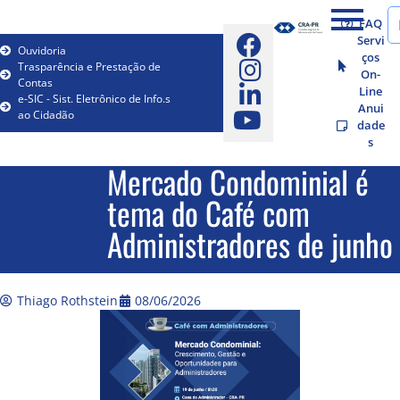
FAQ
Servi
Ouvidoria
ços
Trasparência e Prestação de
On-
Contas
Line
e-SIC - Sist. Eletrônico de Info.s
Anui
ao Cidadão
dade
s
Mercado Condominial é
tema do Café com
Administradores de junho
Thiago Rothstein
08/06/2026