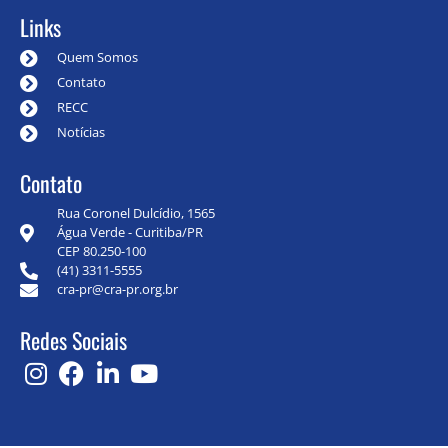
Links
Quem Somos
Contato
RECC
Notícias
Contato
Rua Coronel Dulcídio, 1565
Água Verde - Curitiba/PR
CEP 80.250-100
(41) 3311-5555
cra-pr@cra-pr.org.br
Redes Sociais