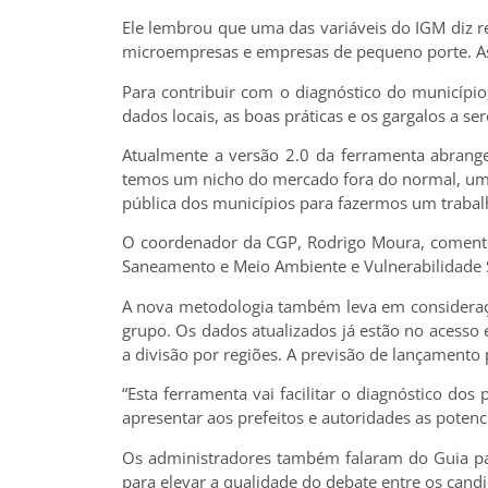
Ele lembrou que uma das variáveis do IGM diz r
microempresas e empresas de pequeno porte. As
Para contribuir com o diagnóstico do município,
dados locais, as boas práticas e os gargalos a s
Atualmente a versão 2.0 da ferramenta abrange
temos um nicho do mercado fora do normal, um 
pública dos municípios para fazermos um trabal
O coordenador da CGP, Rodrigo Moura, comentou 
Saneamento e Meio Ambiente e Vulnerabilidade So
A nova metodologia também leva em consideraçã
grupo. Os dados atualizados já estão no acesso e
a divisão por regiões. A previsão de lançamento 
“Esta ferramenta vai facilitar o diagnóstico do
apresentar aos prefeitos e autoridades as potenc
Os administradores também falaram do Guia para
para elevar a qualidade do debate entre os candi