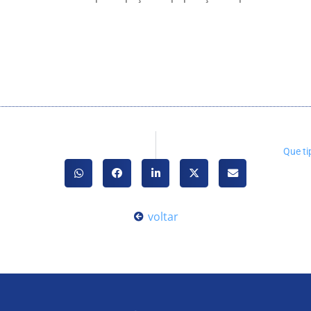
Que t
voltar