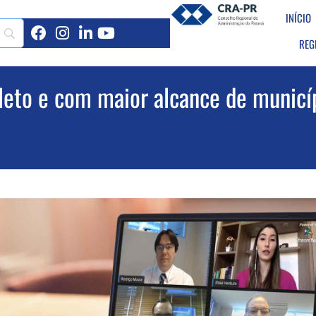
INÍCIO
REG
eto e com maior alcance de municí