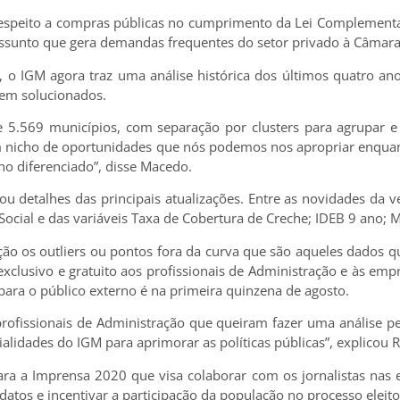
espeito a compras públicas no cumprimento da Lei Complementar
sunto que gera demandas frequentes do setor privado à Câmara
 o IGM agora traz uma análise histórica dos últimos quatro anos
erem solucionados.
 5.569 municípios, com separação por clusters para agrupar e 
nicho de oportunidades que nós podemos nos apropriar enquanto
ho diferenciado”, disse Macedo.
detalhes das principais atualizações. Entre as novidades da v
cial e das variáveis Taxa de Cobertura de Creche; IDEB 9 ano; M
o os outliers ou pontos fora da curva que são aqueles dados q
xclusivo e gratuito aos profissionais de Administração e às empr
para o público externo é na primeira quinzena de agosto.
s profissionais de Administração que queiram fazer uma análise p
ialidades do IGM para aprimorar as políticas públicas”, explicou 
 a Imprensa 2020 que visa colaborar com os jornalistas nas el
datos e incentivar a participação da população no processo eleito