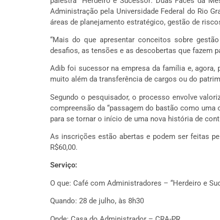
palestra “Herdeiro e Sucessor: Duas Faces da Me
Administração pela Universidade Federal do Rio G
áreas de planejamento estratégico, gestão de risco
“Mais do que apresentar conceitos sobre gestão o
desafios, as tensões e as descobertas que fazem par
Adib foi sucessor na empresa da família e, agora,
muito além da transferência de cargos ou do patrim
Segundo o pesquisador, o processo envolve valoriza
compreensão da “passagem do bastão como uma opor
para se tornar o início de uma nova história de cont
As inscrições estão abertas e podem ser feitas pe
R$60,00.
Serviço:
O que: Café com Administradores – “Herdeiro e S
Quando: 28 de julho, às 8h30
Onde: Casa do Administrador – CRA-PR