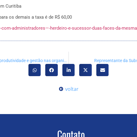
em Curitiba
 para os demais a taxa é de R$ 60,00
e-com-administradores—-herdeiro-e-sucessor-duas-faces-da-mes
CRA-PR debate relação entre saúde mental, produtividade e gestão nas organizações
Representante da Subs
voltar
Contato