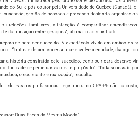
sma Moeda”, ministrada pelo professor e pesquisador da Univers
rande do Sul e pós-doutor pela Universidade de Quebec (Canadá), 
s, sucessão, gestão de pessoas e processo decisório organizacion
u relações familiares, a intenção é compartilhar aprendizados 
te da transição entre gerações”, afirmar o administrador.
 prepara-se para ser sucedido. A experiência vivida em ambos os 
ônio. “Trata-se de um processo que envolve identidade, diálogo, co
r a história construída pelo sucedido, contribuir para desenvolv
tunidade de perpetuar valores e propósito”. “Toda sucessão pod
inuidade, crescimento e realização”, ressalta.
lo link. Para os profissionais registrados no CRA-PR não há custo
ucessor: Duas Faces da Mesma Moeda”.