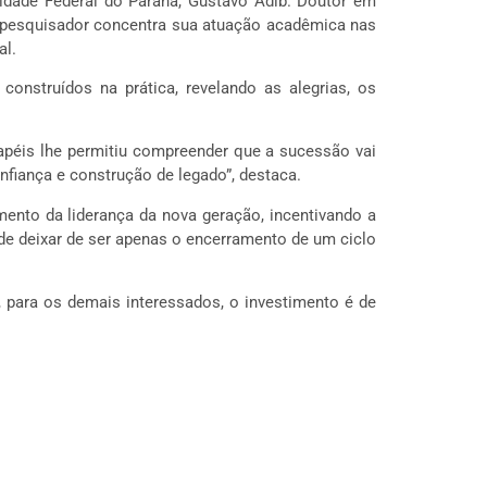
idade Federal do Paraná, Gustavo Adib. Doutor em
o pesquisador concentra sua atuação acadêmica nas
al.
construídos na prática, revelando as alegrias, os
papéis lhe permitiu compreender que a sucessão vai
nfiança e construção de legado”, destaca.
imento da liderança da nova geração, incentivando a
e deixar de ser apenas o encerramento de um ciclo
, para os demais interessados, o investimento é de