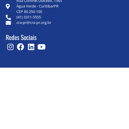
Rua Coronel Dulcídio, 1565
Água Verde - Curitiba/PR
CEP 80.250-100
(41) 3311-5555
cra-pr@cra-pr.org.br
Redes Sociais