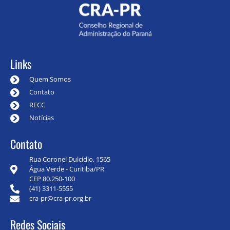
Links
Quem Somos
Contato
RECC
Notícias
Contato
Rua Coronel Dulcídio, 1565
Água Verde - Curitiba/PR
CEP 80.250-100
(41) 3311-5555
cra-pr@cra-pr.org.br
Redes Sociais