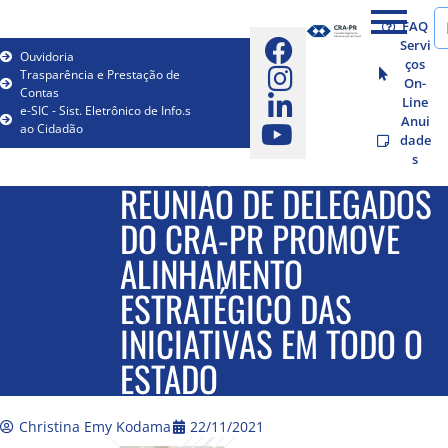
FAQ
Servi
Ouvidoria
ços
Trasparência e Prestação de
On-
Contas
Line
e-SIC - Sist. Eletrônico de Info.s
Anui
ao Cidadão
dade
s
REUNIÃO DE DELEGADOS
DO CRA-PR PROMOVE
ALINHAMENTO
ESTRATÉGICO DAS
INICIATIVAS EM TODO O
ESTADO
Christina Emy Kodama
22/11/2021