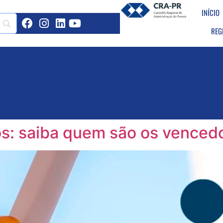
INÍCIO
REG
s: saiba quem são os venced