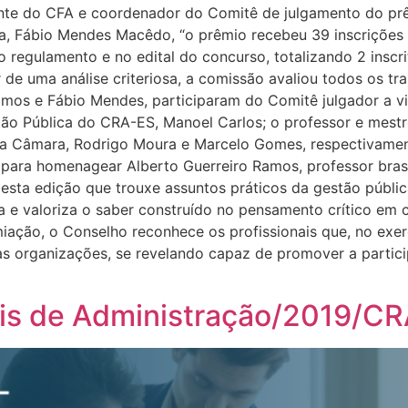
idente do CFA e coordenador do Comitê de julgamento do p
a, Fábio Mendes Macêdo, “o prêmio recebeu 39 inscrições
no regulamento e no edital do concurso, totalizando 2 inscr
r de uma análise criteriosa, a comissão avaliou todos os tr
mos e Fábio Mendes, participaram do Comitê julgador a vi
Pública do CRA-ES, Manoel Carlos; o professor e mestre do
 da Câmara, Rodrigo Moura e Marcelo Gomes, respectivamen
para homenagear Alberto Guerreiro Ramos, professor brasil
esta edição que trouxe assuntos práticos da gestão públic
a e valoriza o saber construído no pensamento crítico em 
ação, o Conselho reconhece os profissionais que, no exerc
s organizações, se revelando capaz de promover a particip
ais de Administração/2019/C