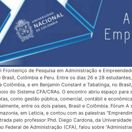
onal Fronteiriço de Pesquisa em Administração e Empreende
e Brasil, Colômbia e Peru. Entre os dias 26 e 28 estudante
na Colômbia, e em Benjamin Constant e Tabatinga, no Brasil
oio do Sistema CFA/CRAs. O encontro abriu espaço para s
tas, como gestão pública, comercial, contábil e econômica
ialmente, entre os dois países, Brasil e Colômbia. Fórum A
azonia, em Leticia, e contou com as palestras “Emprendimi
nistrada pelo professor Phd. Diego Cardona, da Universida
o Federal de Administração (CFA), falou sobre “Administraç