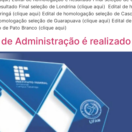
Resultado Final seleção de Londrina (clique aqui) Edital d
ringá (clique aqui) Edital de homologação seleção de Casca
 homologação seleção de Guarapuava (clique aqui) Edital d
ão de Pato Branco (clique aqui)
l de Administração é realizad