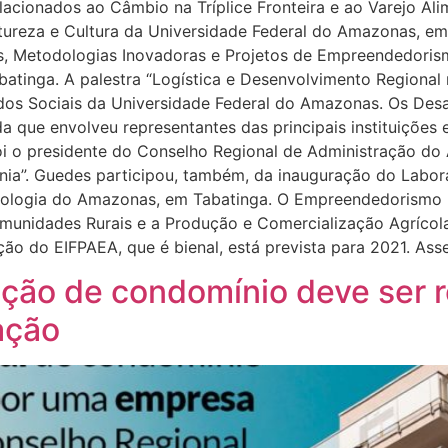
lacionados ao Câmbio na Tríplice Fronteira e ao Varejo Al
tureza e Cultura da Universidade Federal do Amazonas, em
s, Metodologias Inovadoras e Projetos de Empreendedoris
tinga. A palestra “Logística e Desenvolvimento Regional na 
dos Sociais da Universidade Federal do Amazonas. Os Des
da que envolveu representantes das principais instituições 
foi o presidente do Conselho Regional de Administração d
ia”. Guedes participou, também, da inauguração do Labora
cnologia do Amazonas, em Tabatinga. O Empreendedorismo n
unidades Rurais e a Produção e Comercialização Agrícol
ção do EIFPAEA, que é bienal, está prevista para 2021. A
ção de condomínio deve ser r
ação