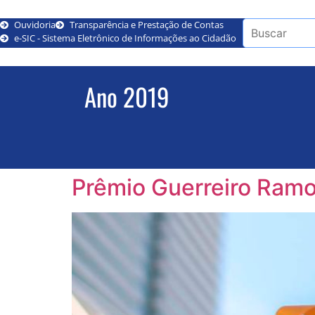
Ouvidoria
Transparência e Prestação de Contas
e-SIC - Sistema Eletrônico de Informações ao Cidadão
Ano 2019
Prêmio Guerreiro Ramo