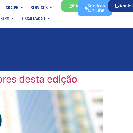
FAQ
Serviços
Anuid
CRA-PR
SERVIÇOS
On-Line
ISTRO
FISCALIZAÇÃO
ores desta edição